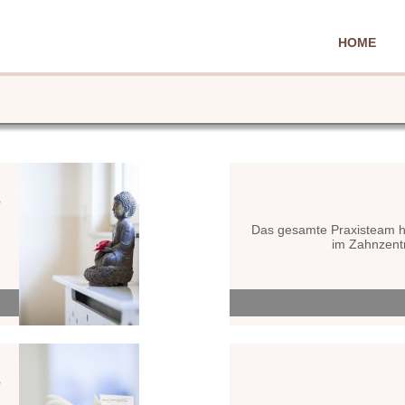
HOME
e
n
Das gesamte Praxisteam he
.
im Zahnzentr
.
e